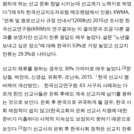
원하게 하는 선교 문화 창달 시키는데 선교계가 노력키로 하였
다.”(제 6차 한국선교지도자포럼 메모랜덤에서 인용). KWMA,
“은퇴 및 원로선교사 규정 안내서”(2008년)
2015년 조사된 한
국선교연구원(KRIM)의 연구결과는 이 결의문과 조금 다른 결
과를 보였지만 선교지 잔류 응답도 매우 높았다. 설문 “노년을
보내고 싶은 장소”에 대해 한국이 53%로 가장 높았고 선교지
잔류는 29.3%로 나타났다.
18
선교지 체류를 원하는 경우도 30% 가까이로 매우 높았다.
문
상철, 박찬의, 신경섭, 유희주, 조난숙, 2015.『한국 선교사 멤
버케어 개선방안』. 한국선교연구원. 63.
서구의 사례와는 다
르게 한인 선교사들은 은퇴 후에도 계속 선교지에 남기를 원하
는 것으로 보인다. 은퇴 후 본국으로 귀국하게 될 경우, 한국 사
회 재정착이 쉽지 않고(한국교회의 은퇴 선교사 지원에 대한
준비가 미흡하다) 사역적 지속성도 보장되지 못하기 때문으로
19
보인다.
장기 선교사의 은퇴 후 한국사회 정착은 선교지 잔류